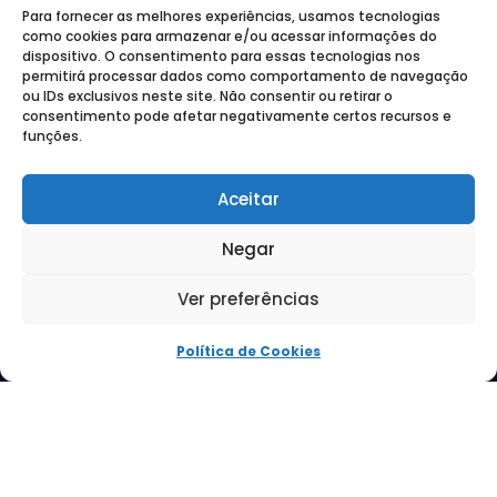
Para fornecer as melhores experiências, usamos tecnologias
como cookies para armazenar e/ou acessar informações do
dispositivo. O consentimento para essas tecnologias nos
permitirá processar dados como comportamento de navegação
ou IDs exclusivos neste site. Não consentir ou retirar o
consentimento pode afetar negativamente certos recursos e
funções.
(41) 3512-8020
treinamento@econeteducacional.com.br
Aceitar
SOBRE NÓS
Negar
ECONET EDITORA
ECONET EDUCACIONAL
Ver preferências
TRABALHE CONOSCO
CONTATO
Política de Cookies
Verificada por