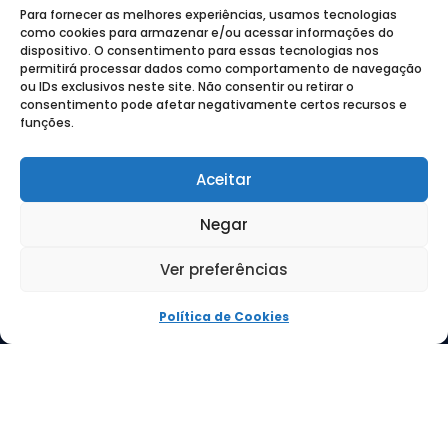
Para fornecer as melhores experiências, usamos tecnologias
como cookies para armazenar e/ou acessar informações do
dispositivo. O consentimento para essas tecnologias nos
permitirá processar dados como comportamento de navegação
ou IDs exclusivos neste site. Não consentir ou retirar o
consentimento pode afetar negativamente certos recursos e
funções.
(41) 3512-8020
treinamento@econeteducacional.com.br
Aceitar
SOBRE NÓS
Negar
ECONET EDITORA
ECONET EDUCACIONAL
Ver preferências
TRABALHE CONOSCO
CONTATO
Política de Cookies
Verificada por