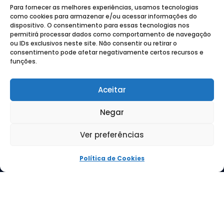
Para fornecer as melhores experiências, usamos tecnologias
como cookies para armazenar e/ou acessar informações do
dispositivo. O consentimento para essas tecnologias nos
permitirá processar dados como comportamento de navegação
ou IDs exclusivos neste site. Não consentir ou retirar o
consentimento pode afetar negativamente certos recursos e
funções.
(41) 3512-8020
treinamento@econeteducacional.com.br
Aceitar
SOBRE NÓS
Negar
ECONET EDITORA
ECONET EDUCACIONAL
Ver preferências
TRABALHE CONOSCO
CONTATO
Política de Cookies
Verificada por